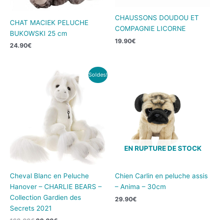
CHAUSSONS DOUDOU ET
CHAT MACIEK PELUCHE
COMPAGNIE LICORNE
BUKOWSKI 25 cm
19.90
€
24.90
€
Le
Le
Soldes!
prix
prix
initial
actuel
était :
est :
168.00€.
90.00€.
EN RUPTURE DE STOCK
Cheval Blanc en Peluche
Chien Carlin en peluche assis
Hanover – CHARLIE BEARS –
– Anima – 30cm
Collection Gardien des
29.90
€
Secrets 2021