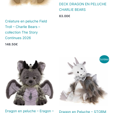
DECK DRAGON EN PELUCHE
CHARLIE BEARS
63.00
€
Créature en peluche Field
Troll – Charlie Bears –
collection The Story
Continues 2026
148.50
€
Le
Le
Soldes!
prix
prix
initial
actuel
était :
est :
84.00€.
42.00€.
Dragon en peluche – Eragon –
Dragon en Peluche – STORM