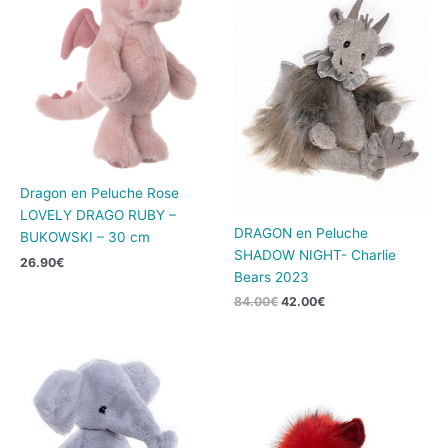
était :
est :
84.00€.
42.00€.
Dragon en Peluche Rose
LOVELY DRAGO RUBY –
DRAGON en Peluche
BUKOWSKI – 30 cm
SHADOW NIGHT- Charlie
26.90
€
Bears 2023
84.00
€
42.00
€