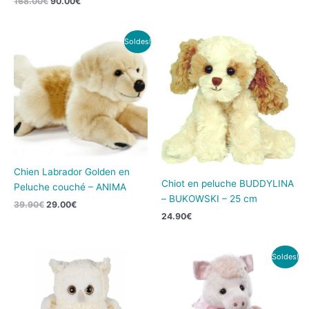
168.00
€
90.00
€
Le
Le
Soldes!
prix
prix
initial
actuel
était :
est :
39.90€.
29.00€.
Chien Labrador Golden en
Chiot en peluche BUDDYLINA
Peluche couché – ANIMA
– BUKOWSKI – 25 cm
39.90
€
29.00
€
24.90
€
Le
Le
Soldes!
prix
prix
initial
actuel
était :
est :
104.00€.
60.00€.