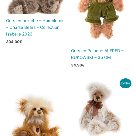
Ours en peluche – Humblebee
– Charlie Bears – Collection
Isabelle 2026
304.00
€
Ours en Peluche ALFRED –
BUKOWSKI – 35 CM
34.90
€
Le
Le
Soldes!
prix
prix
initial
actuel
était :
est :
139.00€.
99.00€.