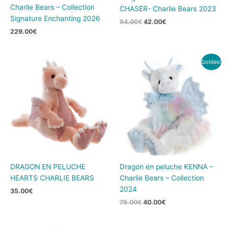
Charlie Bears – Collection
CHASER- Charlie Bears 2023
Signature Enchanting 2026
84.00
€
42.00
€
229.00
€
Le
Le
Soldes!
prix
prix
initial
actuel
était :
est :
79.00€.
40.00€.
DRAGON EN PELUCHE
Dragon en peluche KENNA –
HEARTS CHARLIE BEARS
Charlie Bears – Collection
2024
35.00
€
79.00
€
40.00
€