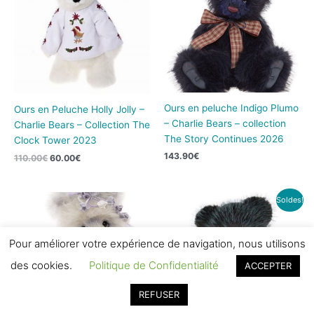
110.00€.
60.00€.
Ours en peluche Indigo Plumo
Ours en Peluche Holly Jolly –
– Charlie Bears – collection
Charlie Bears – Collection The
The Story Continues 2026
Clock Tower 2023
143.90
€
110.00
€
60.00
€
Le
Le
Soldes!
prix
prix
initial
actuel
était :
est :
112.00€.
65.00€.
Pour améliorer votre expérience de navigation, nous utilisons
des cookies.
Politique de Confidentialité
ACCEPTER
REFUSER