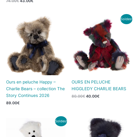
74.00
€
43.00
€
Le
Le
Soldes!
prix
prix
initial
actuel
était :
est :
80.00€.
40.00€.
Ours en peluche Happy –
OURS EN PELUCHE
Charlie Bears – collection The
HIGGLEDY CHARLIE BEARS
Story Continues 2026
80.00
€
40.00
€
89.00
€
Le
Le
Soldes!
prix
prix
initial
actuel
était :
est :