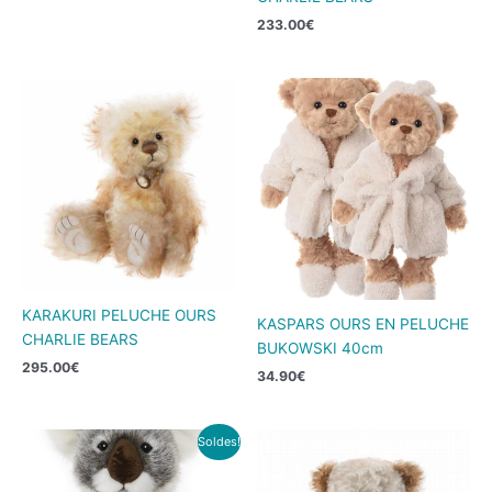
233.00
€
KARAKURI PELUCHE OURS
KASPARS OURS EN PELUCHE
CHARLIE BEARS
BUKOWSKI 40cm
295.00
€
34.90
€
Le
Le
Soldes!
prix
prix
initial
actuel
était :
est :