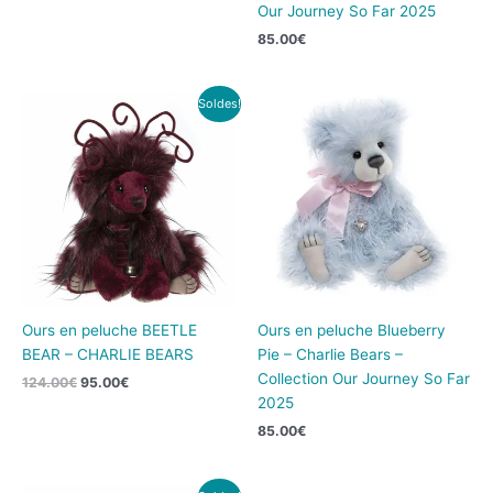
Our Journey So Far 2025
85.00
€
Le
Le
Soldes!
prix
prix
initial
actuel
était :
est :
124.00€.
95.00€.
Ours en peluche BEETLE
Ours en peluche Blueberry
BEAR – CHARLIE BEARS
Pie – Charlie Bears –
Collection Our Journey So Far
124.00
€
95.00
€
2025
85.00
€
Le
Le