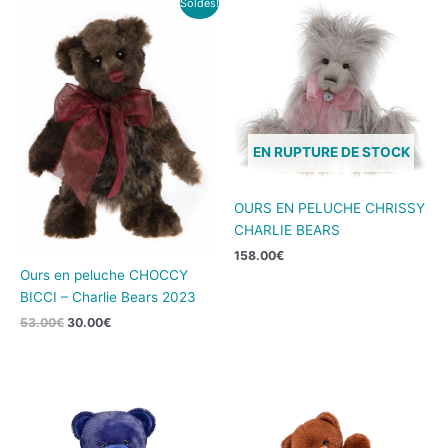
Soldes!
prix
prix
initial
actuel
était :
est :
53.00€.
30.00€.
EN RUPTURE DE STOCK
OURS EN PELUCHE CHRISSY
CHARLIE BEARS
158.00
€
Ours en peluche CHOCCY
BICCI – Charlie Bears 2023
53.00
€
30.00
€