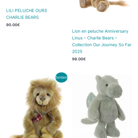
LILI PELUCHE OURS
CHARLIE BEARS
90.00
€
Lion en peluche Anniversary
Linus – Charlie Bears –
Collection Our Journey So Far
2025
98.00
€
Le
Le
Soldes!
prix
prix
initial
actuel
était :
est :
84.00€.
50.00€.