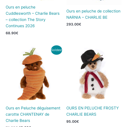
Ours en peluche
Ours en peluche de collection
Cuddlesworth – Charlie Bears
NARNIA – CHARLIE BE
– collection The Story
293.00
€
Continues 2026
68.90
€
Le
Le
Soldes!
prix
prix
initial
actuel
était :
est :
74.00€.
43.00€.
Ours en Peluche déguisement
OURS EN PELUCHE FROSTY
carotte CHANTENAY de
CHARLIE BEARS
Charlie Bears
95.00
€