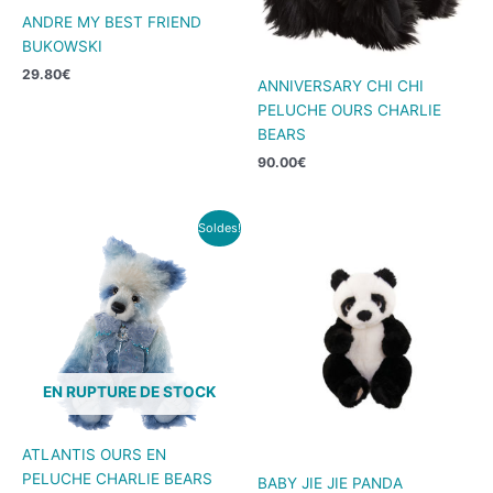
ANDRE MY BEST FRIEND
BUKOWSKI
29.80
€
ANNIVERSARY CHI CHI
PELUCHE OURS CHARLIE
BEARS
90.00
€
Le
Le
Soldes!
prix
prix
initial
actuel
était :
est :
415.00€.
315.00€.
EN RUPTURE DE STOCK
ATLANTIS OURS EN
PELUCHE CHARLIE BEARS
BABY JIE JIE PANDA