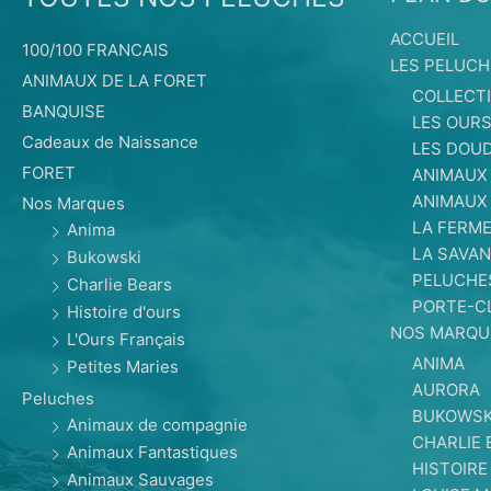
ACCUEIL
100/100 FRANCAIS
LES PELUCH
ANIMAUX DE LA FORET
COLLECT
BANQUISE
LES OUR
Cadeaux de Naissance
LES DOU
FORET
ANIMAUX
ANIMAUX
Nos Marques
LA FERM
Anima
LA SAVAN
Bukowski
PELUCHE
Charlie Bears
PORTE-C
Histoire d'ours
NOS MARQU
L'Ours Français
ANIMA
Petites Maries
AURORA
Peluches
BUKOWSK
Animaux de compagnie
CHARLIE 
Animaux Fantastiques
HISTOIRE
Animaux Sauvages