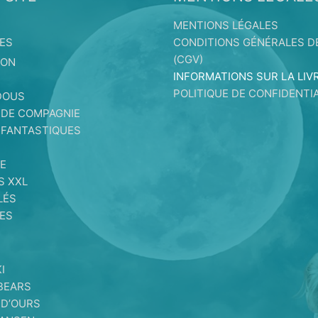
MENTIONS LÉGALES
ES
CONDITIONS GÉNÉRALES D
(CGV)
ION
INFORMATIONS SUR LA LIV
S
POLITIQUE DE CONFIDENTIA
DOUS
 DE COMPAGNIE
 FANTASTIQUES
E
E
S XXL
LÉS
ES
I
BEARS
 D’OURS