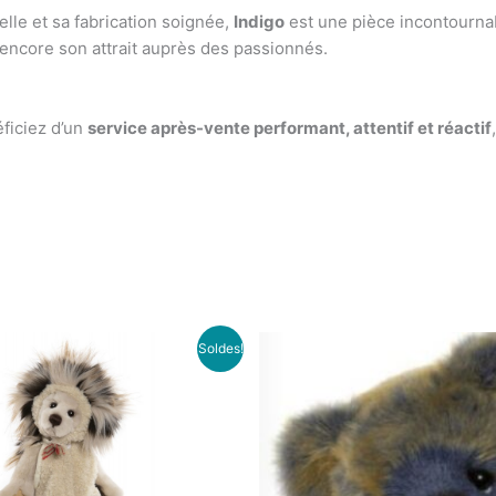
lle et sa fabrication soignée,
Indigo
est une pièce incontournab
encore son attrait auprès des passionnés.
éficiez d’un
service après-vente performant, attentif et réactif
Le
Le
Le
Soldes!
prix
prix
prix
p
initial
actuel
initial
a
était :
est :
était :
e
96.00€.
74.00€.
103.00€