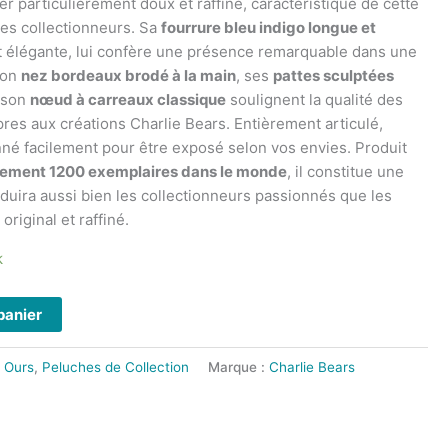
cher particulièrement doux et raffiné, caractéristique de cette
es collectionneurs. Sa
fourrure bleu indigo longue et
e et élégante, lui confère une présence remarquable dans une
 Son
nez bordeaux brodé à la main
, ses
pattes sculptées
 son
nœud à carreaux classique
soulignent la qualité des
opres aux créations Charlie Bears. Entièrement articulé,
nné facilement pour être exposé selon vos envies. Produit
eulement 1200 exemplaires dans le monde
, il constitue une
duira aussi bien les collectionneurs passionnés que les
original et raffiné.
k
panier
,
Ours
,
Peluches de Collection
Marque :
Charlie Bears