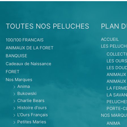
TOUTES NOS PELUCHES
PLAN D
ACCUEIL
100/100 FRANCAIS
LES PELUCH
ANIMAUX DE LA FORET
COLLECT
BANQUISE
LES OUR
Cadeaux de Naissance
LES DOU
FORET
ANIMAUX
Nos Marques
ANIMAUX
Anima
LA FERM
Bukowski
LA SAVAN
Charlie Bears
PELUCHE
Histoire d'ours
PORTE-C
L'Ours Français
NOS MARQU
Petites Maries
ANIMA