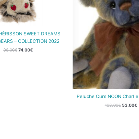
HÉRISSON SWEET DREAMS
BEARS – COLLECTION 2022
96.00
€
74.00
€
Peluche Ours NOON Charlie
103.00
€
53.00
€