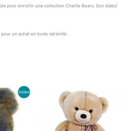
le pour enrichir une collection Charlie Bears. Son statut
, pour un achat en toute sérénité.
Le
Soldes!
rix
ctuel
st :
.
53.00€.