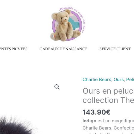
ENTES PRIVÉES
CADEAUX DE NAISSANCE
SERVICE CLIENT
Charlie Bears
,
Ours
,
Pel
quantité
de
Ours en peluc
Ours
collection Th
en
peluche
143.90
€
Indigo
Indigo
est un magnifiqu
Plumo
Charlie Bears. Confect
-