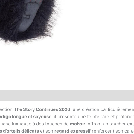
lection
The Story Continues 2026
, une création particulièreme
indigo longue et soyeuse
, il présente une teinte rare et profo
eluche luxueuse à des touches de
mohair
, offrant un toucher ex
 d’orteils délicats
et son
regard expressif
renforcent son cara