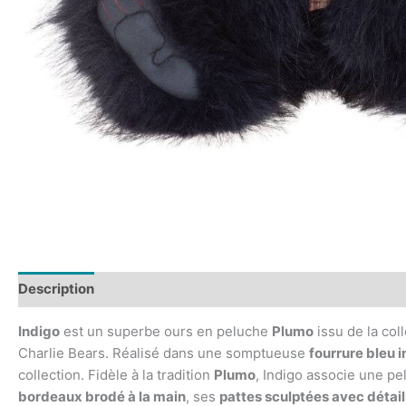
Description
Indigo
est un superbe ours en peluche
Plumo
issu de la col
Charlie Bears. Réalisé dans une somptueuse
fourrure bleu 
collection. Fidèle à la tradition
Plumo
, Indigo associe une p
bordeaux brodé à la main
, ses
pattes sculptées avec détails