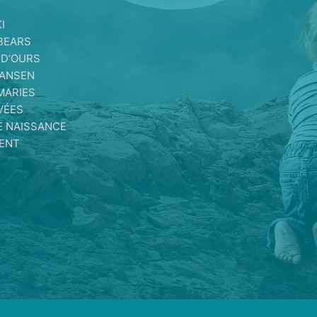
I
BEARS
 D’OURS
MANSEN
MARIES
VÉES
E NAISSANCE
IENT