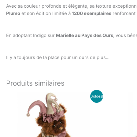
Avec sa couleur profonde et élégante, sa texture exceptionne
Plumo
et son édition limitée à
1200 exemplaires
renforcent 
En adoptant Indigo sur
Marielle au Pays des Ours
, vous bén
Il y a toujours de la place pour un ours de plus…
Produits similaires
Le
Le
Soldes!
prix
prix
initial
actuel
était :
est :
238.00€.
120.00€.