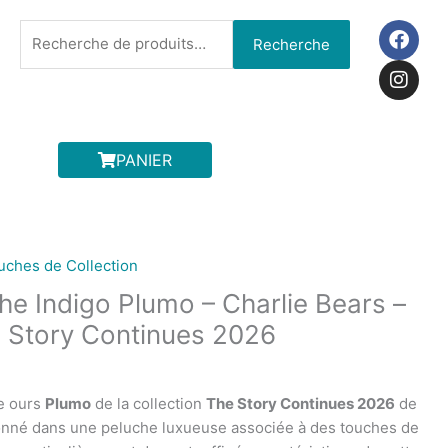
F
I
Recherche
Recherche
a
n
pour :
c
s
e
t
b
a
o
g
o
r
PANIER
k
a
m
uches de Collection
he Indigo Plumo – Charlie Bears –
e Story Continues 2026
e ours
Plumo
de la collection
The Story Continues 2026
de
ionné dans une peluche luxueuse associée à des touches de