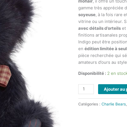
mohair
, il offre un tou
Charlie
gamme très appréciée d
Bears
soyeuse
, à la fois rar
–
vitrine ou un intérieur.
collection
avec détails d’orteils
et
The
finitions artisanales pr
Story
Indigo peut être positio
Continues
en
édition limitée à s
2026
pièce recherchée qui sé
amateurs d’ours au style 
Disponibilité :
2 en stoc
Ajouter au 
Catégories :
Charlie Bears