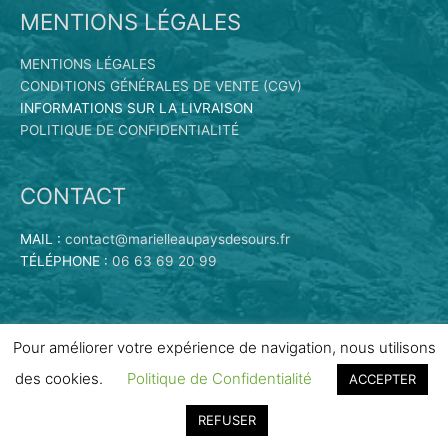
MENTIONS LÉGALES
MENTIONS LÉGALES
CONDITIONS GÉNÉRALES DE VENTE (CGV)
INFORMATIONS SUR LA LIVRAISON
POLITIQUE DE CONFIDENTIALITÉ
CONTACT
MAIL :
contact@marielleaupaysdesours.fr
TÉLÉPHONE :
06 63 69 20 99
Pour améliorer votre expérience de navigation, nous utilisons
des cookies.
Politique de Confidentialité
ACCEPTER
Copyright © 2026
Marielle au Pays des Ours | Vente en ligne
de peluches
| Propulsé par
Scribe
REFUSER