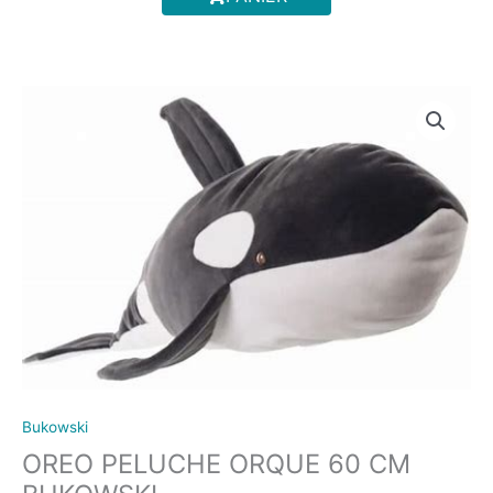
m
quantité
de
OREO
PELUCHE
ORQUE
60
CM
BUKOWSKI
Bukowski
OREO PELUCHE ORQUE 60 CM