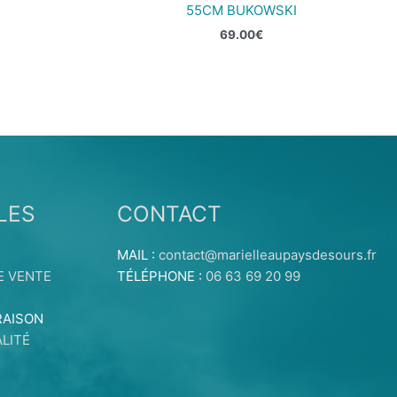
55CM BUKOWSKI
69.00
€
LES
CONTACT
MAIL :
contact@marielleaupaysdesours.fr
E VENTE
TÉLÉPHONE :
06 63 69 20 99
RAISON
LITÉ