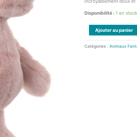
incroyablement doux et
RUBY
-
Disponibilité :
1 en stoc
BUKOWSKI
-
Ajouter au panier
30
cm
Catégories :
Animaux Fant