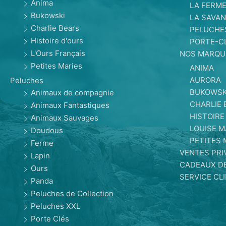
Anima
LA FERM
Bukowski
LA SAVAN
Charlie Bears
PELUCHE
Histoire d'ours
PORTE-C
L'Ours Français
NOS MARQU
Petites Maries
ANIMA
AURORA
Peluches
BUKOWSK
Animaux de compagnie
CHARLIE 
Animaux Fantastiques
HISTOIRE
Animaux Sauvages
LOUISE 
Doudous
PETITES 
Ferme
VENTES PRI
Lapin
CADEAUX D
Ours
SERVICE CL
Panda
Peluches de Collection
Peluches XXL
Porte Clés