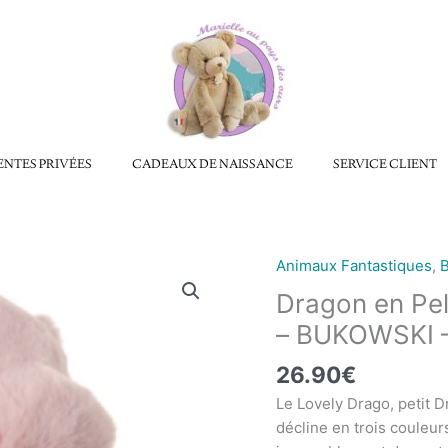
ENTES PRIVÉES
CADEAUX DE NAISSANCE
SERVICE CLIENT
Animaux Fantastiques
,
quantité
de
Dragon en P
Dragon
– BUKOWSKI 
en
Peluche
26.90
€
Rose
Le Lovely Drago, petit 
LOVELY
décline en trois couleur
DRAGO