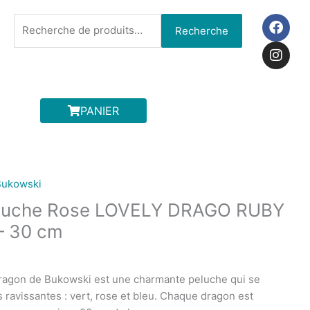
F
I
Recherche
Recherche
a
n
pour :
c
s
e
t
b
a
o
g
o
r
PANIER
k
a
m
Bukowski
eluche Rose LOVELY DRAGO RUBY
– 30 cm
Dragon de Bukowski est une charmante peluche qui se
s ravissantes : vert, rose et bleu. Chaque dragon est