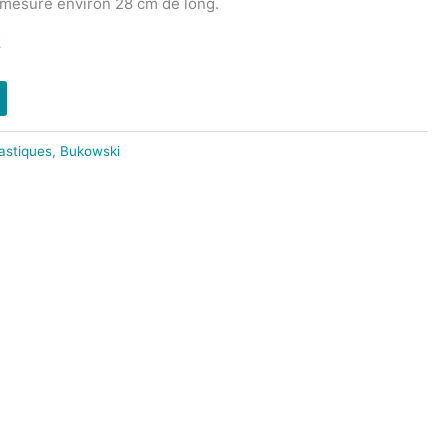
 mesure environ 28 cm de long.
k
astiques
,
Bukowski