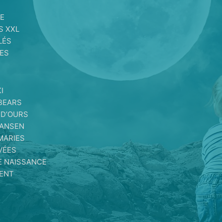
E
E
S XXL
LÉS
ES
I
BEARS
 D’OURS
MANSEN
MARIES
VÉES
E NAISSANCE
IENT