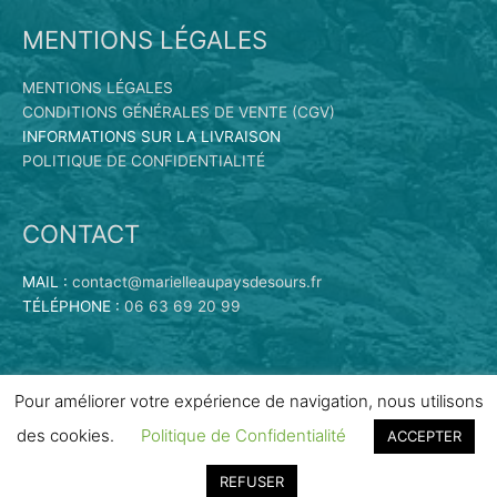
MENTIONS LÉGALES
MENTIONS LÉGALES
CONDITIONS GÉNÉRALES DE VENTE (CGV)
INFORMATIONS SUR LA LIVRAISON
POLITIQUE DE CONFIDENTIALITÉ
CONTACT
MAIL :
contact@marielleaupaysdesours.fr
TÉLÉPHONE :
06 63 69 20 99
Pour améliorer votre expérience de navigation, nous utilisons
des cookies.
Politique de Confidentialité
ACCEPTER
Copyright © 2026
Marielle au Pays des Ours | Vente en ligne
de peluches
| Propulsé par
Scribe
REFUSER