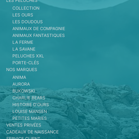
LES PELUCHES
COLLECTION
LES OURS
LES DOUDOUS
ANIMAUX DE COMPAGNIE
ANIMAUX FANTASTIQUES
LA FERME
LA SAVANE
PELUCHES XXL
PORTE-CLÉS
NOS MARQUES
ANIMA
AURORA
BUKOWSKI
CHARLIE BEARS
HISTOIRE D’OURS
LOUISE MANSEN
PETITES MARIES
VENTES PRIVÉES
CADEAUX DE NAISSANCE
SERVICE CLIENT