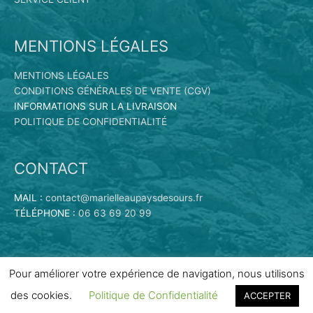
MENTIONS LÉGALES
MENTIONS LÉGALES
CONDITIONS GÉNÉRALES DE VENTE (CGV)
INFORMATIONS SUR LA LIVRAISON
POLITIQUE DE CONFIDENTIALITÉ
CONTACT
MAIL :
contact@marielleaupaysdesours.fr
TÉLÉPHONE :
06 63 69 20 99
Pour améliorer votre expérience de navigation, nous utilisons
des cookies.
Politique de Confidentialité
ACCEPTER
Copyright © 2026
Marielle au Pays des Ours | Vente en ligne