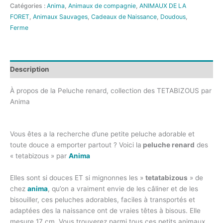
Catégories :
Anima
,
Animaux de compagnie
,
ANIMAUX DE LA
FORET
,
Animaux Sauvages
,
Cadeaux de Naissance
,
Doudous
,
Ferme
Description
À propos de la Peluche renard, collection des TETABIZOUS par
Anima
Vous êtes a la recherche d’une petite peluche adorable et
toute douce a emporter partout ? Voici la
peluche renard
des
« tetabizous » par
Anima
Elles sont si douces ET si mignonnes les »
tetatabizous
» de
chez
anima
, qu’on a vraiment envie de les câliner et de les
bisouiller, ces peluches adorables, faciles à transportés et
adaptées des la naissance ont de vraies têtes à bisous. Elle
mesure 17 cm. Vous trouverez parmi tous ces petits animaux