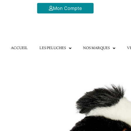
Aller
Mon Compte
au
contenu
ACCUEIL
LES PELUCHES
NOS MARQUES
V