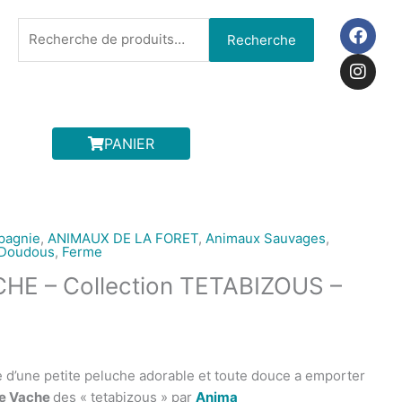
F
I
Recherche
Recherche
a
n
pour :
c
s
e
t
b
a
o
g
o
r
PANIER
k
a
m
pagnie
,
ANIMAUX DE LA FORET
,
Animaux Sauvages
,
Doudous
,
Ferme
E – Collection TETABIZOUS –
e d’une petite peluche adorable et toute douce a emporter
e Vache
des « tetabizous » par
Anima