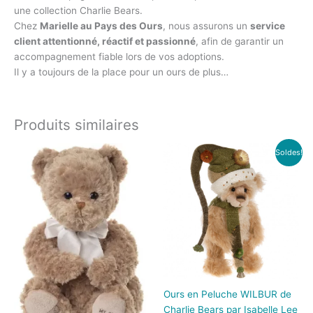
une collection Charlie Bears.
Chez
Marielle au Pays des Ours
, nous assurons un
service
client attentionné, réactif et passionné
, afin de garantir un
accompagnement fiable lors de vos adoptions.
Il y a toujours de la place pour un ours de plus…
Produits similaires
Le
Le
Soldes!
prix
prix
initial
actuel
était :
est :
504.00€.
250.00€.
Ours en Peluche WILBUR de
Charlie Bears par Isabelle Lee