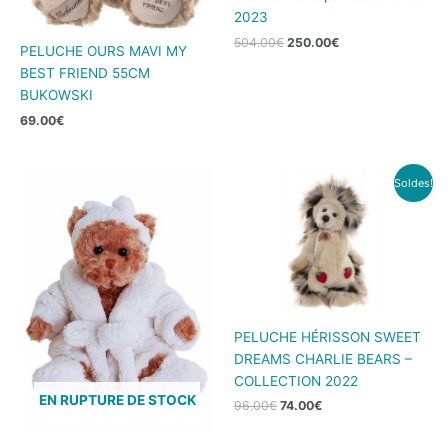
2023
504.00
€
250.00
€
PELUCHE OURS MAVI MY
BEST FRIEND 55CM
BUKOWSKI
69.00
€
Le
Le
Soldes!
prix
prix
initial
actuel
était :
est :
96.00€.
74.00€.
PELUCHE HÉRISSON SWEET
DREAMS CHARLIE BEARS –
COLLECTION 2022
EN RUPTURE DE STOCK
96.00
€
74.00
€