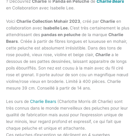
? Découvrez
Charlie
le
Panda en Peluche
de
Charlie Bears
en Collaboration avec Isabelle Lee.
Voici
Charlie Collection Mohair 2023
, créé par
Charlie
en
collaboration avec
Isabelle Lee.
C’est très certainement le plus
attendrissant des
pandas en peluche
de la marque
Charlie
Bears
. Créée à partir de fibres longues et luxueuse en mohair,
cette peluche est absolument irrésistible. Dans des tons de
rose poudré, vieux rose, violine et beige clair,
Charlie
a le
dessous de ses pattes dessinées, laissant apparaitre de longs
poils ébouriffés. Son nez est cousu à la main avec du fil ciré
rose et grenat. Il porte autour de son cou un magnifique nœud
violine/rose vieux en broderie. Limité à 400 pièces. Charlie
mesure 39 cm. Conseillé à partir de 14 ans.
Les ours de
Charlie Bears
(Charlotte Morris dit Charlie) sont
très connus dans le monde merveilleux des peluches pour leur
qualité de fabrication mais aussi pour l’expression unique de
leur minois, leur regard profond et expressif, ce qui fait que
chaque peluche et unique et attachante.
Ces peluches d’exception se déclinent en 4 superbes