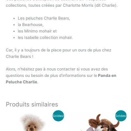
collections, toutes créées par Charlotte Morris (dit Charlie).
Les peluches Charlie Bears,
la Bearhouse,
les Minimo mohair et
les Isabelle collection mohair.
Car, il y a toujours de la place pour un ours de plus chez
Charlie Bears !
Alors, n’hésitez pas à nous contacter si vous avez des
questions ou besoin de plus d’informations sur le
Panda en
Peluche Charlie
.
Produits similaires
Le
Le
Le
Le
Soldes!
Soldes!
prix
prix
prix
prix
initial
actuel
initial
actuel
était :
est :
était :
est :