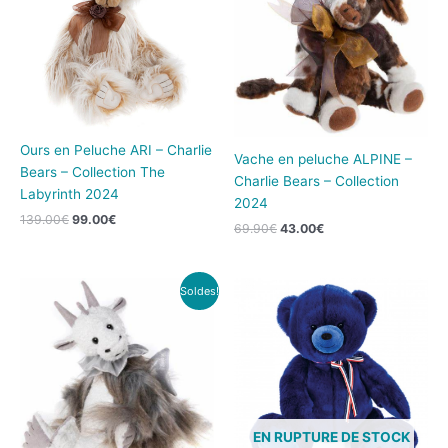
139.00€.
99.00€.
69.90€.
43.00€.
Ours en Peluche ARI – Charlie
Vache en peluche ALPINE –
Bears – Collection The
Charlie Bears – Collection
Labyrinth 2024
2024
139.00
€
99.00
€
69.90
€
43.00
€
Le
Le
Soldes!
prix
prix
initial
actuel
était :
est :
84.00€.
42.00€.
EN RUPTURE DE STOCK