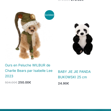
Le
Le
Soldes!
prix
prix
initial
actuel
était :
est :
504.00€.
250.00€.
Ours en Peluche WILBUR de
Charlie Bears par Isabelle Lee
BABY JIE JIE PANDA
2023
BUKOWSKI 25 cm
504.00
€
250.00
€
24.90
€