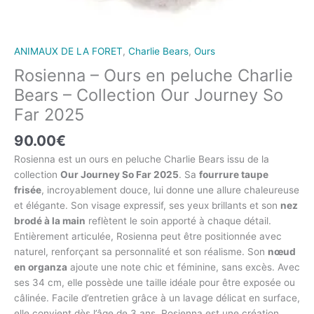
ANIMAUX DE LA FORET
,
Charlie Bears
,
Ours
Rosienna – Ours en peluche Charlie
Bears – Collection Our Journey So
Far 2025
90.00
€
Rosienna est un ours en peluche Charlie Bears issu de la
collection
Our Journey So Far 2025
. Sa
fourrure taupe
frisée
, incroyablement douce, lui donne une allure chaleureuse
et élégante. Son visage expressif, ses yeux brillants et son
nez
brodé à la main
reflètent le soin apporté à chaque détail.
Entièrement articulée, Rosienna peut être positionnée avec
naturel, renforçant sa personnalité et son réalisme. Son
nœud
en organza
ajoute une note chic et féminine, sans excès. Avec
ses 34 cm, elle possède une taille idéale pour être exposée ou
câlinée. Facile d’entretien grâce à un lavage délicat en surface,
elle convient dès l’âge de 3 ans. Rosienna est une création