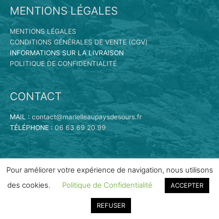
MENTIONS LÉGALES
MENTIONS LÉGALES
CONDITIONS GÉNÉRALES DE VENTE (CGV)
INFORMATIONS SUR LA LIVRAISON
POLITIQUE DE CONFIDENTIALITÉ
CONTACT
MAIL :
contact@marielleaupaysdesours.fr
TÉLÉPHONE :
06 63 69 20 99
Pour améliorer votre expérience de navigation, nous utilisons
des cookies.
Politique de Confidentialité
ACCEPTER
Copyright © 2026
Marielle au Pays des Ours | Vente en ligne
de peluches
| Propulsé par
Scribe
REFUSER