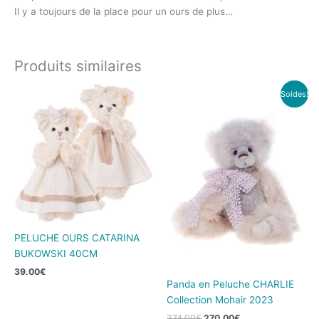
Il y a toujours de la place pour un ours de plus…
Produits similaires
Le
Le
Soldes!
prix
prix
initial
actuel
était :
est :
374.00€.
270.00€.
PELUCHE OURS CATARINA
BUKOWSKI 40CM
39.00
€
Panda en Peluche CHARLIE
Collection Mohair 2023
374.00
€
270.00
€