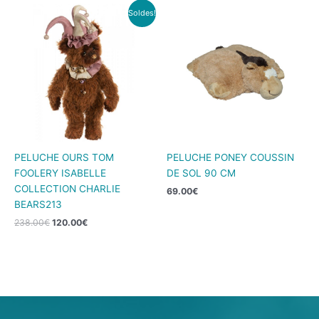
Le
Le
Soldes!
prix
prix
initial
actuel
était :
est :
238.00€.
120.00€.
PELUCHE OURS TOM
PELUCHE PONEY COUSSIN
FOOLERY ISABELLE
DE SOL 90 CM
COLLECTION CHARLIE
69.00
€
BEARS213
238.00
€
120.00
€