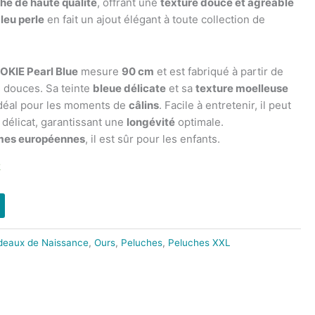
he de haute qualité
, offrant une
texture douce et agréable
leu perle
en fait un ajout élégant à toute collection de
OKIE Pearl Blue
mesure
90 cm
et est fabriqué à partir de
 douces. Sa teinte
bleue délicate
et sa
texture moelleuse
déal pour les moments de
câlins
. Facile à entretenir, il peut
délicat, garantissant une
longévité
optimale.
mes européennes
, il est sûr pour les enfants.
k
deaux de Naissance
,
Ours
,
Peluches
,
Peluches XXL