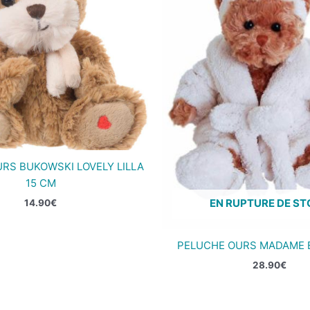
RS BUKOWSKI LOVELY LILLA
15 CM
EN RUPTURE DE S
14.90
€
PELUCHE OURS MADAME 
28.90
€