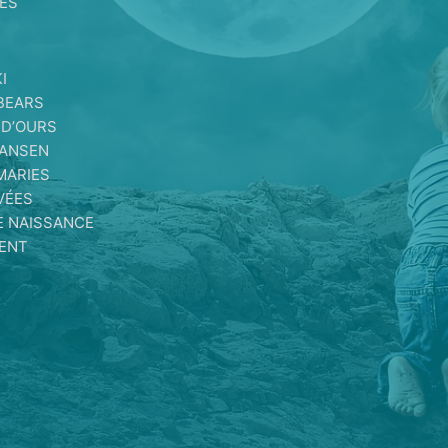
ES
I
BEARS
 D’OURS
MANSEN
MARIES
VÉES
E NAISSANCE
IENT