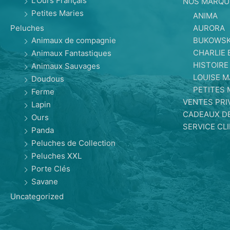
L'Ours Français
NOS MARQU
Petites Maries
ANIMA
AURORA
Peluches
BUKOWSK
Animaux de compagnie
CHARLIE 
Animaux Fantastiques
HISTOIRE
Animaux Sauvages
LOUISE 
Doudous
PETITES 
Ferme
VENTES PRI
Lapin
CADEAUX D
Ours
SERVICE CL
Panda
Peluches de Collection
Peluches XXL
Porte Clés
Savane
Uncategorized