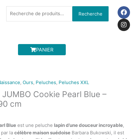
F
I
Recherche
Recherche
a
n
pour :
c
s
e
t
b
a
o
g
o
r
PANIER
k
a
m
Naissance
,
Ours
,
Peluches
,
Peluches XXL
 JUMBO Cookie Pearl Blue –
90 cm
rl Blue
est une peluche
lapin d’une douceur incroyable
,
 par la
célèbre maison suédoise
Barbara Bukowski, il est