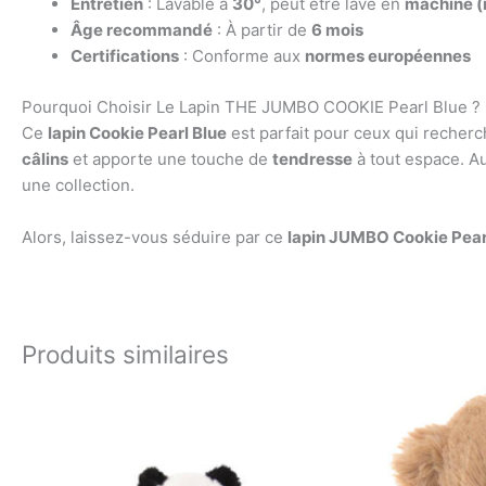
Entretien
: Lavable à
30°
, peut être lavé en
machine (
Âge recommandé
: À partir de
6 mois
Certifications
: Conforme aux
normes européennes
Pourquoi Choisir Le Lapin THE JUMBO COOKIE Pearl Blue ?
Ce
lapin Cookie Pearl Blue
est parfait pour ceux qui recherc
câlins
et apporte une touche de
tendresse
à tout espace. Au
une collection.
Alors, laissez-vous séduire par ce
lapin JUMBO Cookie Pear
Produits similaires