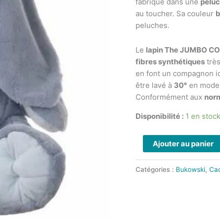
fabriqué dans une
peluc
-
au toucher. Sa couleur
b
BUKOWSKI
peluches.
-
90
Le
lapin The JUMBO CO
cm
fibres synthétiques
très
en font un compagnon i
être lavé à
30°
en mode 
Conformément aux
nor
Disponibilité :
1 en stoc
Ajouter au panier
Catégories :
Bukowski
,
Ca