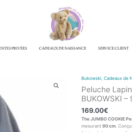
ENTES PRIVÉES
CADEAUX DE NAISSANCE
SERVICE CLIENT
Bukowski
,
Cadeaux de 
quantité
de
Peluche Lapin
Peluche
BUKOWSKI – 
Lapin
JUMBO
169.00
€
Cookie
The JUMBO COOKIE Pea
Pearl
mesurant
90 cm
. Conçu
Blue