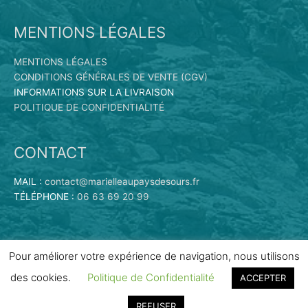
MENTIONS LÉGALES
MENTIONS LÉGALES
CONDITIONS GÉNÉRALES DE VENTE (CGV)
INFORMATIONS SUR LA LIVRAISON
POLITIQUE DE CONFIDENTIALITÉ
CONTACT
MAIL :
contact@marielleaupaysdesours.fr
TÉLÉPHONE :
06 63 69 20 99
Pour améliorer votre expérience de navigation, nous utilisons
des cookies.
Politique de Confidentialité
ACCEPTER
Copyright © 2026
Marielle au Pays des Ours | Vente en ligne
de peluches
| Propulsé par
Scribe
REFUSER