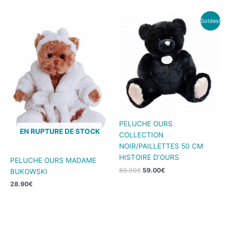
Le
Le
Soldes!
prix
prix
initial
actuel
était :
est :
89.90€.
59.00€.
PELUCHE OURS
EN RUPTURE DE STOCK
COLLECTION
NOIR/PAILLETTES 50 CM
HISTOIRE D’OURS
PELUCHE OURS MADAME
89.90
€
59.00
€
BUKOWSKI
28.90
€