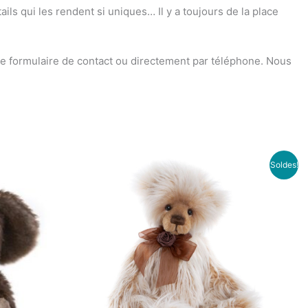
ils qui les rendent si uniques… Il y a toujours de la place
le formulaire de contact ou directement par téléphone. Nous
Le
Le
Soldes!
prix
prix
initial
actuel
était :
est :
139.00€.
99.00€.