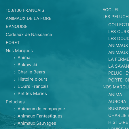
ACCUEIL
100/100 FRANCAIS
LES PELUCH
ANIMAUX DE LA FORET
COLLECT
BANQUISE
LES OUR
Cadeaux de Naissance
LES DOU
FORET
ANIMAUX
Nos Marques
ANIMAUX
Anima
LA FERM
Bukowski
LA SAVAN
Charlie Bears
PELUCHE
Histoire d'ours
PORTE-C
L'Ours Français
NOS MARQU
Petites Maries
ANIMA
AURORA
Peluches
BUKOWSK
Animaux de compagnie
CHARLIE 
Animaux Fantastiques
HISTOIRE
Animaux Sauvages