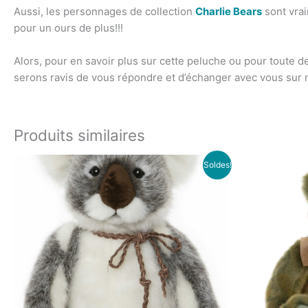
Aussi, les personnages de collection
Charlie Bears
sont vrai
pour un ours de plus!!!
Alors, pour en savoir plus sur cette peluche ou pour toute 
serons ravis de vous répondre et d’échanger avec vous sur
Produits similaires
Le
Le
Soldes!
prix
prix
initial
actuel
était :
est :
49.00€.
29.00€.