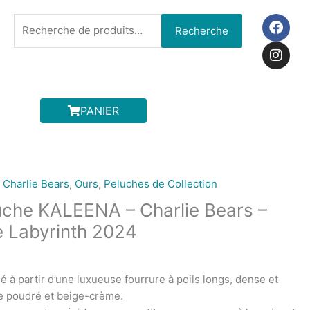
F
I
Recherche
Recherche
a
n
pour :
c
s
e
t
b
a
o
g
o
r
PANIER
k
a
m
,
Charlie Bears
,
Ours
,
Peluches de Collection
uche KALEENA – Charlie Bears –
e Labyrinth 2024
é à partir d’une luxueuse fourrure à poils longs, dense et
e poudré et beige-crème.