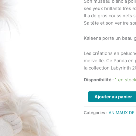
Son museau blanc à poils
Bears
ses yeux brillants très e
-
Il a de gros coussinets 
Collection
Sa tête et son ventre so
The
Labyrinth
Kaleena porte un beau g
2024
Les créations en peluch
merveille. Ce Panda en 
la collection Labyrinth 2
Disponibilité :
1 en stoc
Ajouter au panier
Catégories :
ANIMAUX DE 