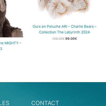
Ours en Peluche ARI – Charlie Bears –
Collection The Labyrinth 2024
139.00
€
99.00
€
he MIGHTY –
23
LES
CONTACT