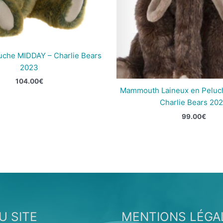
uche MIDDAY – Charlie Bears
2023
104.00
€
Mammouth Laineux en Peluc
Charlie Bears 20
99.00
€
U SITE
MENTIONS LÉGA