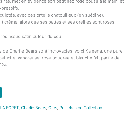
 ras, met en évidence son petit nez rose cousu à la main, et
xpressifs.
sculptés, avec des orteils chatouilleux (en suédine).
nt crème, alors que ses pattes et ses oreilles sont roses.
ros nœud satin autour du cou.
e de Charlie Bears sont incroyables, voici Kaleena, une pure
peluche, vaporeuse, rose poudrée et blanche fait partie de
024.
k
LA FORET
,
Charlie Bears
,
Ours
,
Peluches de Collection