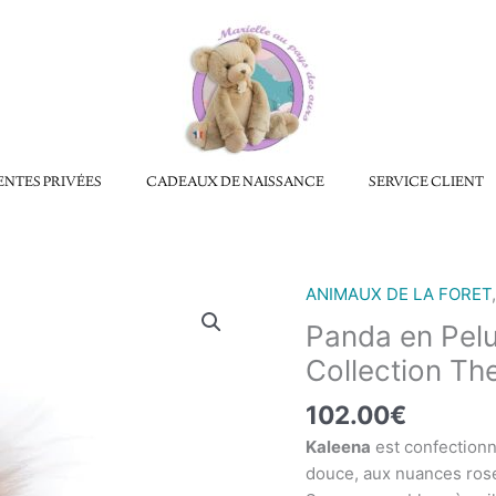
ENTES PRIVÉES
CADEAUX DE NAISSANCE
SERVICE CLIENT
ANIMAUX DE LA FORET
quantité
de
Panda en Pel
Panda
Collection Th
en
Peluche
102.00
€
KALEENA
Kaleena
est confectionn
-
douce, aux nuances ros
Charlie