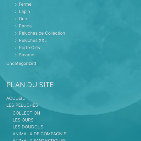
Ferme
Lapin
Ours
Panda
Peluches de Collection
Peluches XXL
Porte Clés
Savane
Uncategorized
PLAN DU SITE
ACCUEIL
LES PELUCHES
COLLECTION
LES OURS
LES DOUDOUS
ANIMAUX DE COMPAGNIE
ANIMAUX FANTASTIQUES