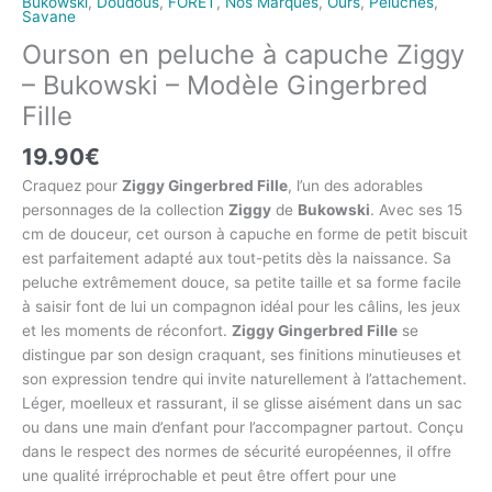
Bukowski
,
Doudous
,
FORET
,
Nos Marques
,
Ours
,
Peluches
,
Savane
Ourson en peluche à capuche Ziggy
– Bukowski – Modèle Gingerbred
Fille
19.90
€
Craquez pour
Ziggy Gingerbred Fille
, l’un des adorables
personnages de la collection
Ziggy
de
Bukowski
. Avec ses 15
cm de douceur, cet ourson à capuche en forme de petit biscuit
est parfaitement adapté aux tout-petits dès la naissance. Sa
peluche extrêmement douce, sa petite taille et sa forme facile
à saisir font de lui un compagnon idéal pour les câlins, les jeux
et les moments de réconfort.
Ziggy Gingerbred Fille
se
distingue par son design craquant, ses finitions minutieuses et
son expression tendre qui invite naturellement à l’attachement.
Léger, moelleux et rassurant, il se glisse aisément dans un sac
ou dans une main d’enfant pour l’accompagner partout. Conçu
dans le respect des normes de sécurité européennes, il offre
une qualité irréprochable et peut être offert pour une